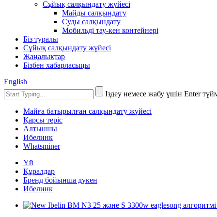
Сұйық салқындату жүйесі
Майды салқындату
Суды салқындату
Мобильді тау-кен контейнері
Біз туралы
Сұйық салқындату жүйесі
Жаңалықтар
Бізбен хабарласыңы
English
Іздеу немесе жабу үшін Enter тү
Майға батырылған салқындату жүйесі
Қарсы теріс
Алтыншы
Ибелинк
Whatsminer
Үй
Құралдар
Бренд бойынша дүкен
Ибелинк