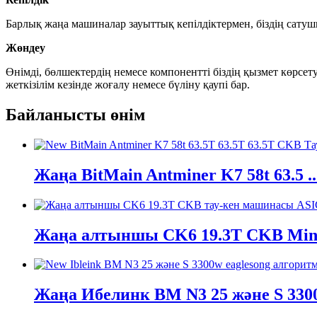
Барлық жаңа машиналар зауыттық кепілдіктермен, біздің сатушы
Жөндеу
Өнімді, бөлшектердің немесе компонентті біздің қызмет көрсе
жеткізілім кезінде жоғалу немесе бүліну қаупі бар.
Байланысты өнім
Жаңа BitMain Antminer K7 58t 63.5 ..
Жаңа алтыншы CK6 19.3T CKB Mini 
Жаңа Ибелинк BM N3 25 және S 3300