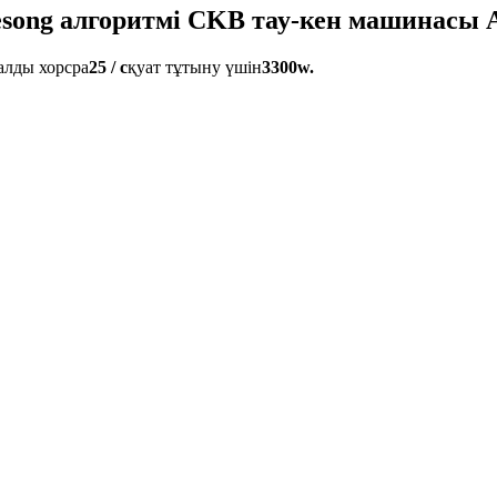
glesong алгоритмі CKB тау-кен машинасы
алды хорсра
25 / с
қуат тұтыну үшін
3300w.