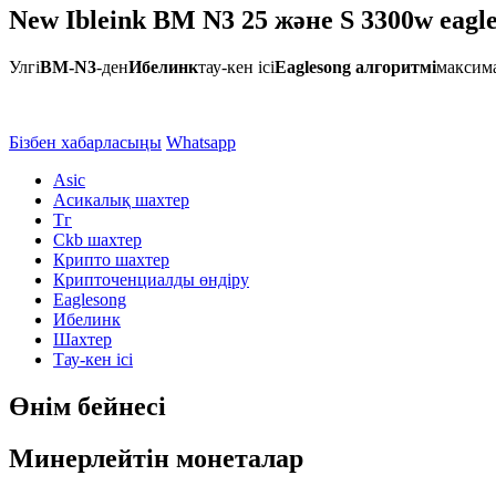
New Ibleink BM N3 25 және S 3300w ea
Улгі
BM-N3
-ден
Ибелинк
тау-кен ісі
Eaglesong алгоритмі
максим
Бізбен хабарласыңы
Whatsapp
Asic
Асикалық шахтер
Тг
Ckb шахтер
Крипто шахтер
Крипточенциалды өндіру
Eaglesong
Ибелинк
Шахтер
Тау-кен ісі
Өнім бейнесі
Минерлейтін монеталар