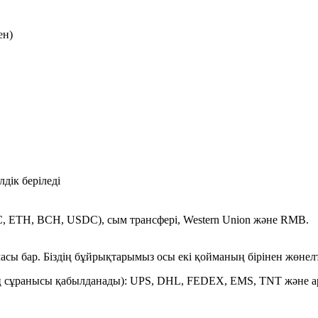
ен)
лдік беріледі
C, ETH, BCH, USDC), сым трансфері, Western Union және RMB.
сы бар. Біздің бұйрықтарымыз осы екі қойманың бірінен жөнелт
ің сұранысы қабылданады): UPS, DHL, FEDEX, EMS, TNT және арн