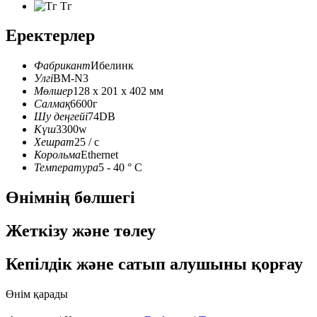
Тг
Еректерлер
Фабрикант
Ибелинк
Улгі
BM-N3
Мөлшер
128 x 201 x 402 мм
Салмақ
6600г
Шу деңгейі
74DB
Күш
3300w
Хешрат
25 / с
Корольма
Ethernet
Температура
5 - 40 ° C
Өнімнің бөлшегі
Жеткізу және төлеу
Кепілдік және сатып алушыны қорғау
Өнім қарады