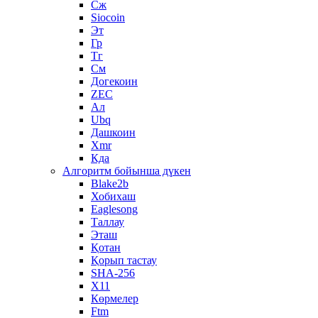
Сж
Siocoin
Эт
Гр
Тг
См
Догекоин
ZEC
Ал
Ubq
Дашкоин
Xmr
Кда
Алгоритм бойынша дүкен
Blake2b
Хобихаш
Eaglesong
Таллау
Эташ
Қотан
Қорып тастау
SHA-256
X11
Көрмелер
Ftm