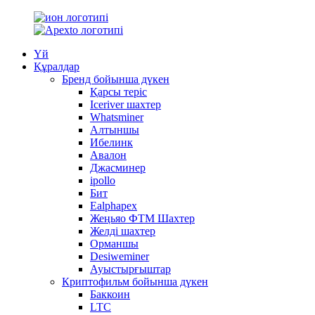
Үй
Құралдар
Бренд бойынша дүкен
Қарсы теріс
Iceriver шахтер
Whatsminer
Алтыншы
Ибелинк
Авалон
Джасминер
ipollo
Бит
Ealphapex
Жеңьяо ФТМ Шахтер
Желді шахтер
Орманшы
Desiweminer
Ауыстырғыштар
Криптофильм бойынша дүкен
Баккоин
LTC