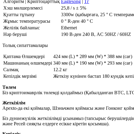
Алгоритм | Криптоцарттық
Eaglesong
|
Тг
Хэш мөлшерлемесі
25,8 / s ± 5%
Қуатты тұтыну
3300w (қабырғаға, 25 ° C темперам
Жұмыс температурасы
0 ° R-ден 40 ° C
Желілік байланыс
Ethernet
Нәр беруші
190 В-ден 240 В, AC 50HZ / 60HZ
Толық сипаттамалары
Қаптама Өлшемдері
424 мм (L) * 289 мм (W) * 388 мм (сағ)
Машинаның өлшемдері
340 мм (L) * 190 мм (W) * 293 мм (сағ)
Салмақ
12.2 кг
Кепілдік мерзімі
Жеткізу күнінен бастап 180 күндік кепі
Төлем
Біз криптоимаврлік төлемді қолдаймыз (Қабылданған BTC, LT
Жеткізілім
Apexto-да екі қоймалар, Шэньчжен қоймасы және Гонконг қойма
Біз дүниежүзілік жеткізілімді ұсынамыз (тапсырыс берушілерд
және Ресей сияқты елдерге есікке кіретін қосымша).
Кепілдік