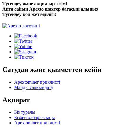
Түгендеу және акциялар тізімі
Апта сайын Apexto шахтер бағасын алыңыз
Түгендеу қол жетімділігі!
Сатудан және қызметтен кейін
Apextominer приклисті
Майды салқындату
Ақпарат
Біз туралы
Бізбен хабарласыңы
Apextominer приклисті