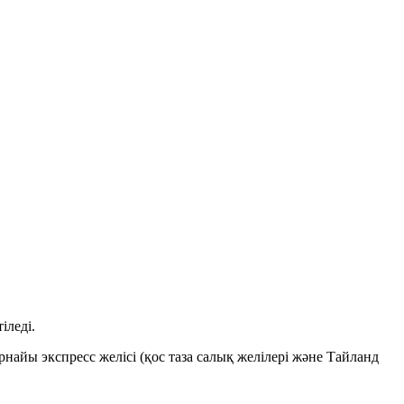
іледі.
айы экспресс желісі (қос таза салық желілері және Тайланд