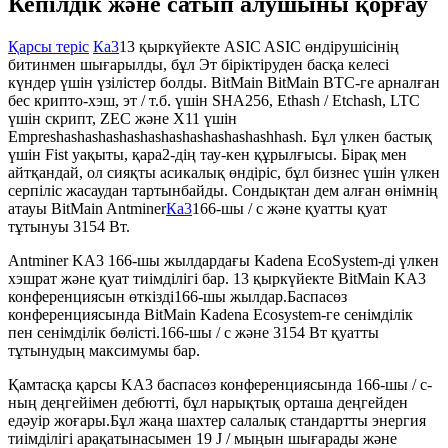
Кепілдік және сатып алушыны қорғау
Қарсы теріс
Ка3
13 қыркүйекте ASIC ASIC өндірушісінің
битинмен шығарылды, бұл Эт біріктіруден басқа келесі
күндер үшін үзілістер болды. BitMain BitMain BTC-ге арналған
бес крипто-хэш, эт / т.б. үшін SHA256, Ethash / Etchash, LTC
үшін скрипт, ZEC және X11 үшін
Empreshashashashashashashashashashashhash. Бұл үлкен бастық
үшін Fist уақыты, қара2-дің тау-кен құрылғысы. Бірақ мен
айтқандай, ол сияқты асикалық өндіріс, бұл бизнес үшін үлкен
серпіліс жасаудан тартынбайды. Сондықтан дем алған өнімнің
атауы BitMain Antminer
Ка3
166-шы / с және қуатты қуат
тұтынуы 3154 Вт.
Antminer KA3 166-шы жылдардағы Kadena EcoSystem-ді үлкен
хэшрат және қуат тиімділігі бар. 13 қыркүйекте BitMain KA3
конференциясын өткізді
166-шы жылдар
.
Баспасөз
конференциясында BitMain Kadena Ecosystem-ге сенімділік
пен сенімділік бөлісті.
166-шы / с және 3154 Вт қуатты
тұтынудың максимумы бар.
Қамтасқа қарсы KA3 баспасөз конференциясында 166-шы / с-
ның деңгейімен дебютті, бұл нарықтық орташа деңгейден
едәуір жоғары.
Бұл жаңа шахтер салалық стандартты энергия
тиімділігі арақатынасымен 19 J / мыңын шығарады және