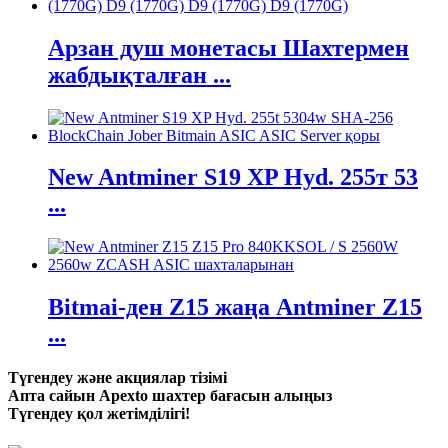
Арзан душ монетасы Шахтермен
жабдықталған ...
New Antminer S19 XP Hyd. 255т 53
...
Bitmai-ден Z15 жаңа Antminer Z15
...
Түгендеу және акциялар тізімі
Апта сайын Apexto шахтер бағасын алыңыз
Түгендеу қол жетімділігі!