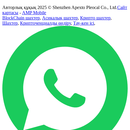
Авторлық құқық 2025 © Shenzhen Apexto Pleocal Co., Ltd.
Сайт
картасы
-
AMP Mobile
BlockChain шахтер
,
Асикалық шахтер
,
Крипто шахтер
,
Шахтер
,
Крипточенциалды өндіру
,
Тау-кен ісі
,