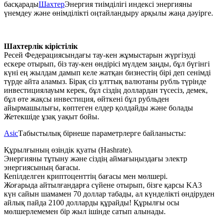
басқарады
Шахтер
Энергия тиімділігі индексі энергияны
үнемдеу және өнімділікті оңтайландыру арқылы жаңа дәуірге.
Шахтерлік кірістілік
Ресей Федерациясындағы тау-кен жұмыстарын жүргізуді
ескере отырып, біз тау-кен өндірісі мүлдем заңды, бұл бүгінгі
күні ең жылдам дамып келе жатқан бизнестің бірі деп сенімді
түрде айта аламыз. Бірақ сіз ұлттық валютаны рубль түрінде
инвестициялауым керек, бұл сіздің доллардан түсесіз, демек,
бұл өте жақсы инвестиция, өйткені бұл рубльден
айырмашылығы, көптеген елдер қолдайды және болады
Жетекшіде ұзақ уақыт бойы.
Asic
Табыстылық бірнеше параметрлерге байланысты:
Құрылғының өзіндік қуаты (Hashrate).
Энергияны тұтыну және сіздің аймағыңыздағы электр
энергиясының бағасы.
Кепілделген криптоценттің бағасы мен мөлшері.
Жоғарыда айтылғандарға сүйене отырып, бізге қарсы KA3
күн сайын шамамен 70 доллар табады, ал күнделікті өндіруден
айлық пайда 2100 долларды құрайды! Құрылғы осы
мөлшерлемемен бір жыл ішінде сатып алынады.