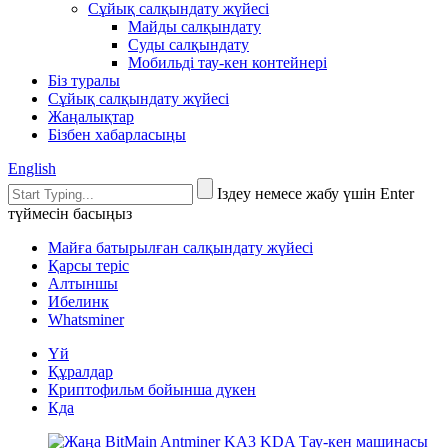
Сұйық салқындату жүйесі
Майды салқындату
Суды салқындату
Мобильді тау-кен контейнері
Біз туралы
Сұйық салқындату жүйесі
Жаңалықтар
Бізбен хабарласыңы
English
Іздеу немесе жабу үшін Enter
түймесін басыңыз
Майға батырылған салқындату жүйесі
Қарсы теріс
Алтыншы
Ибелинк
Whatsminer
Үй
Құралдар
Криптофильм бойынша дүкен
Кда