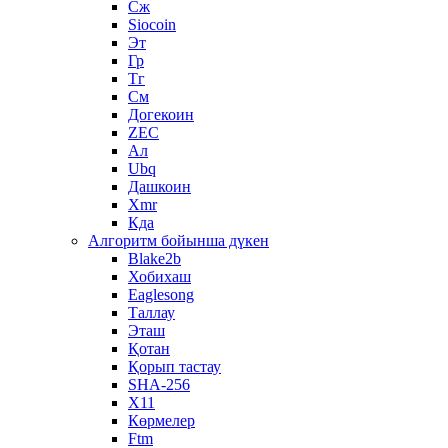
Сж
Siocoin
Эт
Гр
Тг
См
Догекоин
ZEC
Ал
Ubq
Дашкоин
Xmr
Кда
Алгоритм бойынша дүкен
Blake2b
Хобихаш
Eaglesong
Таллау
Эташ
Қотан
Қорып тастау
SHA-256
X11
Көрмелер
Ftm