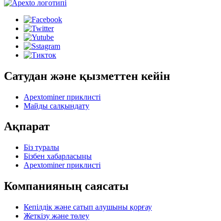
Сатудан және қызметтен кейін
Apextominer приклисті
Майды салқындату
Ақпарат
Біз туралы
Бізбен хабарласыңы
Apextominer приклисті
Компанияның саясаты
Кепілдік және сатып алушыны қорғау
Жеткізу және төлеу