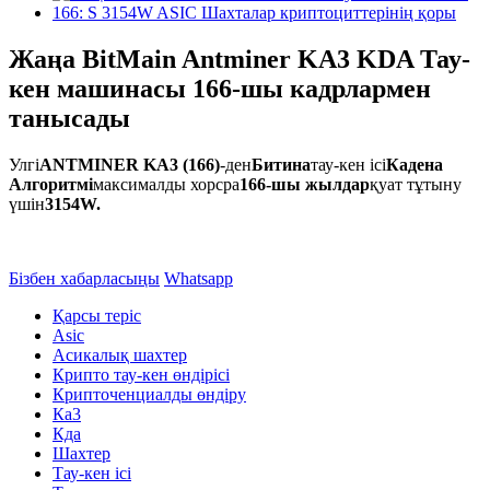
Жаңа BitMain Antminer KA3 KDA Тау-
кен машинасы 166-шы кадрлармен
танысады
Улгі
ANTMINER KA3 (166)
-ден
Битина
тау-кен ісі
Кадена
Алгоритмі
максималды хорсра
166-шы жылдар
қуат тұтыну
үшін
3154W.
Бізбен хабарласыңы
Whatsapp
Қарсы теріс
Asic
Асикалық шахтер
Крипто тау-кен өндірісі
Крипточенциалды өндіру
Ка3
Кда
Шахтер
Тау-кен ісі