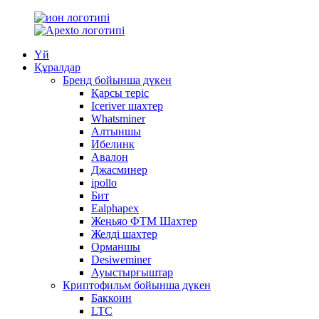
Үй
Құралдар
Бренд бойынша дүкен
Қарсы теріс
Iceriver шахтер
Whatsminer
Алтыншы
Ибелинк
Авалон
Джасминер
ipollo
Бит
Ealphapex
Жеңьяо ФТМ Шахтер
Желді шахтер
Орманшы
Desiweminer
Ауыстырғыштар
Криптофильм бойынша дүкен
Баккоин
LTC