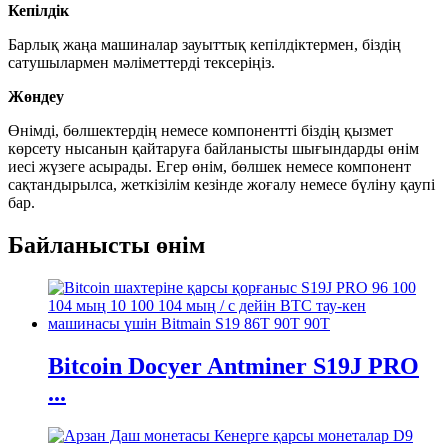
Кепілдік
Барлық жаңа машиналар зауыттық кепілдіктермен, біздің
сатушылармен мәліметтерді тексеріңіз.
Жөндеу
Өнімді, бөлшектердің немесе компонентті біздің қызмет
көрсету нысанын қайтаруға байланысты шығындарды өнім
иесі жүзеге асырады. Егер өнім, бөлшек немесе компонент
сақтандырылса, жеткізілім кезінде жоғалу немесе бүліну қаупі
бар.
Байланысты өнім
Bitcoin Docyer Antminer S19J PRO
...