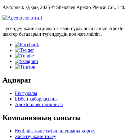
Авторлық құқық 2025 © Shenzhen Apexto Pleocal Co., Ltd.
Түгендеу және акциялар тізімін сұрау апта сайын Apexto
шахтер бағаларын түгендеудің қол жетімділігі.
Ақпарат
Біз туралы
Бізбен хабарласыңы
Apextominer приклисті
Компанияның саясаты
Кепілдік және сатып алушыны қорғау
Жеткізу және төлеу