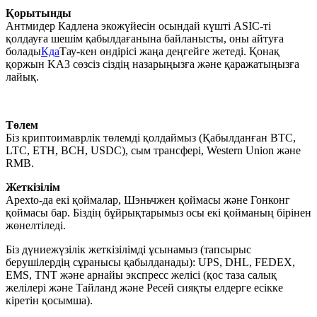
Қорытынды
Антмидер Кадлена экожүйесін осындай күшті ASIC-ті
қолдауға шешім қабылдағанына байланысты, оны айтуға
болады
Кда
Тау-кен өндірісі жаңа деңгейге жетеді. Қонақ
қоржын KA3 сөзсіз сіздің назарыңызға және қаражатыңызға
лайық.
Төлем
Біз криптоимаврлік төлемді қолдаймыз (Қабылданған BTC,
LTC, ETH, BCH, USDC), сым трансфері, Western Union және
RMB.
Жеткізілім
Apexto-да екі қоймалар, Шэньчжен қоймасы және Гонконг
қоймасы бар. Біздің бұйрықтарымыз осы екі қойманың бірінен
жөнелтіледі.
Біз дүниежүзілік жеткізілімді ұсынамыз (тапсырыс
берушілердің сұранысы қабылданады): UPS, DHL, FEDEX,
EMS, TNT және арнайы экспресс желісі (қос таза салық
желілері және Тайланд және Ресей сияқты елдерге есікке
кіретін қосымша).