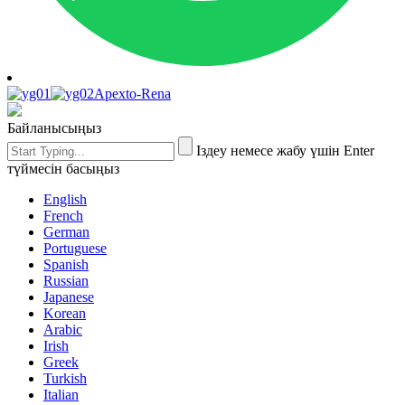
Apexto-Rena
Байланысыңыз
Іздеу немесе жабу үшін Enter
түймесін басыңыз
English
French
German
Portuguese
Spanish
Russian
Japanese
Korean
Arabic
Irish
Greek
Turkish
Italian