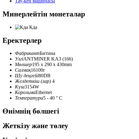
Тау-кен машинасы
Минерлейтін монеталар
Кда
Еректерлер
Фабрикант
Битина
Улгі
ANTMINER KA3 (166)
Мөлшер
195 x 290 x 430mm
Салмақ
16100г
Шу деңгейі
80DB
Желдеткіш (лар)
4
Күш
3154W
Корольма
Ethernet
Температура
5 - 40 ° C
Өнімнің бөлшегі
Жеткізу және төлеу